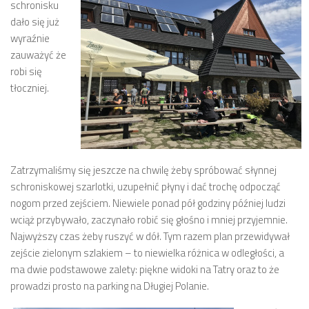
schronisku
dało się już
wyraźnie
zauważyć że
robi się
tłoczniej.
Zatrzymaliśmy się jeszcze na chwilę żeby spróbować słynnej
schroniskowej szarlotki, uzupełnić płyny i dać trochę odpocząć
nogom przed zejściem. Niewiele ponad pół godziny później ludzi
wciąż przybywało, zaczynało robić się głośno i mniej przyjemnie.
Najwyższy czas żeby ruszyć w dół. Tym razem plan przewidywał
zejście zielonym szlakiem – to niewielka różnica w odległości, a
ma dwie podstawowe zalety: piękne widoki na Tatry oraz to że
prowadzi prosto na parking na Długiej Polanie.