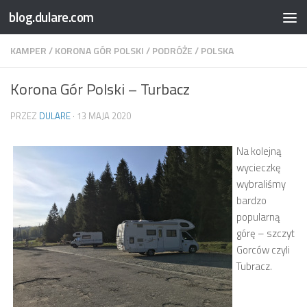
blog.dulare.com
Przejdź do treści
KAMPER
/
KORONA GÓR POLSKI
/
PODRÓŻE
/
POLSKA
Korona Gór Polski – Turbacz
PRZEZ
DULARE
·
13 MAJA 2020
Na kolejną
wycieczkę
wybraliśmy
bardzo
popularną
górę – szczyt
Gorców czyli
Tubracz.