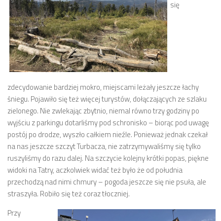
się
zdecydowanie bardziej mokro, miejscami leżały jeszcze łachy
śniegu. Pojawiło się też więcej turystów, dołączających ze szlaku
zielonego. Nie zwlekając zbytnio, niemal równo trzy godziny po
wyjściu z parkingu dotarliśmy pod schronisko – biorąc pod uwagę
postój po drodze, wyszło całkiem nieźle. Ponieważ jednak czekał
na nas jeszcze szczyt Turbacza, nie zatrzymywaliśmy się tylko
ruszyliśmy do razu dalej. Na szczycie kolejny krótki popas, piękne
widoki na Tatry, aczkolwiek widać też było że od południa
przechodzą nad nimi chmury – pogoda jeszcze się nie psuła, ale
straszyła. Robiło się też coraz tłoczniej.
Przy