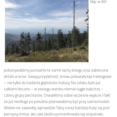
Idąc w dół
pokonywaliśmy ponownie te same łachy śniegu oraz zabłocone
dróżki w lesie. Swoją przydatność znowu pokazały kije trekingowe
– nie tylko do badania głębokości kałuży. Na szlaku było już
całkiem tłoczno – w zasięgu wzroku niemal ciągle były trzy –
cztery grupy piechurów. Chwaliliśmy sobie wczesne wyjście i fakt
że już niedługo po południu planowaliśmy być przy samochodzie.
Widoki nie zawiodły, wprawdzie Tatry coraz bardziej kryły się pod
pierzyną chmur, ale cała okolica prezentowała się wspaniale.