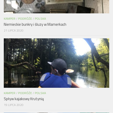
KAMPER
/
PODRÓŻE
/
POLSKA
Niemieckie bunkry i śluzy w Mamerkach
21 LIPCA 2020
KAMPER
/
PODRÓŻE
/
POLSKA
Spływ kajakowy Krutynią
19 LIPCA 2020