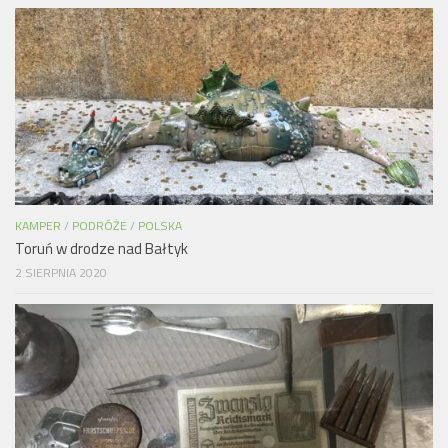
KAMPER
/
PODRÓŻE
/
POLSKA
Toruń w drodze nad Bałtyk
2 SIERPNIA 2020