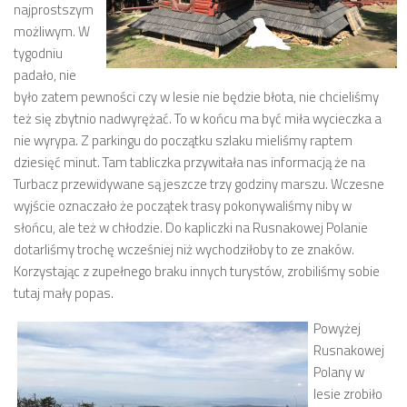
najprostszym
możliwym. W
tygodniu
padało, nie
było zatem pewności czy w lesie nie będzie błota, nie chcieliśmy
też się zbytnio nadwyrężać. To w końcu ma być miła wycieczka a
nie wyrypa. Z parkingu do początku szlaku mieliśmy raptem
dziesięć minut. Tam tabliczka przywitała nas informacją że na
Turbacz przewidywane są jeszcze trzy godziny marszu. Wczesne
wyjście oznaczało że początek trasy pokonywaliśmy niby w
słońcu, ale też w chłodzie. Do kapliczki na Rusnakowej Polanie
dotarliśmy trochę wcześniej niż wychodziłoby to ze znaków.
Korzystając z zupełnego braku innych turystów, zrobiliśmy sobie
tutaj mały popas.
Powyżej
Rusnakowej
Polany w
lesie zrobiło