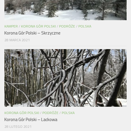
KAMPER
/
KORONA GÓR POLSKI
/
PODRÓŻE
/
POLSKA
Korona Gór Polski – Skrzyczne
28 MARCA 2021
KORONA GÓR POLSKI
/
PODRÓŻE
/
POLSKA
Korona Gór Polski – Lackowa
28 LUTEGO 2021