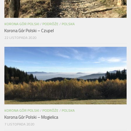
KORONA GÓR POLSKI
/
PODRÓŻE
/
POLSKA
Korona Gór Polski – Czupel
22 LISTOPADA 2020
KORONA GÓR POLSKI
/
PODRÓŻE
/
POLSKA
Korona Gór Polski – Mogielica
7 LISTOPADA 2020