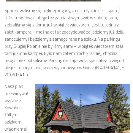
Spodziewaliśmy się pięknej pogody, a co za tym idzie – sporej
ilości turystów, dlatego też zamiast wyruszyć w sobotę rano,
zebraliśmy się z domu już w piątek wieczorem. Jest to jedna z
zalet kampera – można ot tak zdecydować że jedziemy już dziś,
zanocujemy i będziemy z samego rana na szlaku. Na parkingu
przy Długiej Polanie nie byliśmy sami – w piątek wieczorem stał
tam już inny kamper. Było nam zatem trochę raźniej, chociaż
nikogo nie spotkaliśmy. Parking nie zapewnia specjalnych wygód,
ale jest dobrym miejscem wypadowym w Gorce (N 49.50414°, E
20.061341°).
Nasz plan
przewidywał
wyjście z
Kowańca,
żółtym
szlakiem,
więc niemal