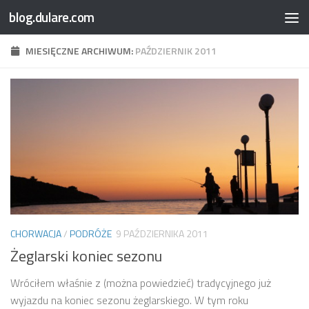
blog.dulare.com
Przejdź do treści
MIESIĘCZNE ARCHIWUM:
PAŹDZIERNIK 2011
CHORWACJA
/
PODRÓŻE
9 PAŹDZIERNIKA 2011
Żeglarski koniec sezonu
Wróciłem właśnie z (można powiedzieć) tradycyjnego już
wyjazdu na koniec sezonu żeglarskiego. W tym roku