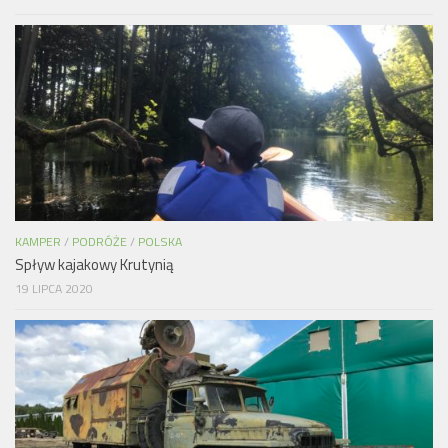
KAMPER
/
PODRÓŻE
/
POLSKA
Spływ kajakowy Krutynią
19 LIPCA 2020