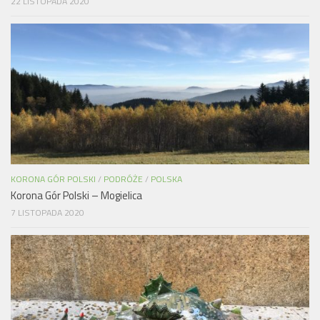
22 LISTOPADA 2020
KORONA GÓR POLSKI
/
PODRÓŻE
/
POLSKA
Korona Gór Polski – Mogielica
7 LISTOPADA 2020