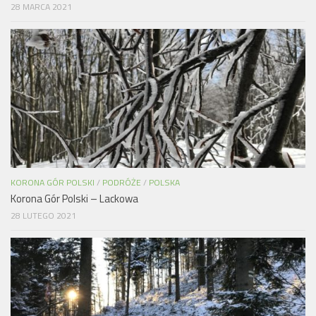
28 MARCA 2021
KORONA GÓR POLSKI
/
PODRÓŻE
/
POLSKA
Korona Gór Polski – Lackowa
28 LUTEGO 2021