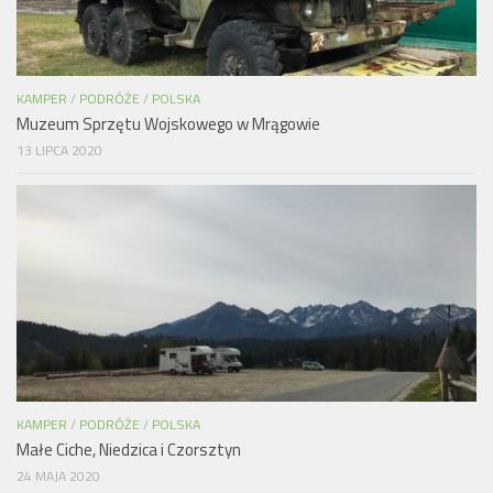
KAMPER
/
PODRÓŻE
/
POLSKA
Muzeum Sprzętu Wojskowego w Mrągowie
13 LIPCA 2020
KAMPER
/
PODRÓŻE
/
POLSKA
Małe Ciche, Niedzica i Czorsztyn
24 MAJA 2020