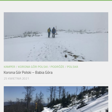
KAMPER
/
KORONA GÓR POLSKI
/
PODRÓŻE
/
POLSKA
Korona Gór Polski – Babia Góra
25 KWIETNIA 2021