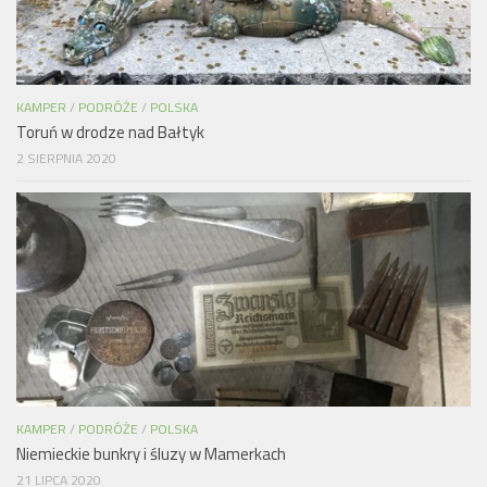
KAMPER
/
PODRÓŻE
/
POLSKA
Toruń w drodze nad Bałtyk
2 SIERPNIA 2020
KAMPER
/
PODRÓŻE
/
POLSKA
Niemieckie bunkry i śluzy w Mamerkach
21 LIPCA 2020