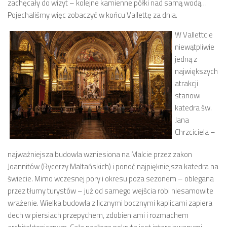
zachęcały do wizyt – kolejne kamienne półki nad samą wodą…
Pojechaliśmy więc zobaczyć w końcu Vallettę za dnia.
W Vallettcie
niewątpliwie
jedną z
największych
atrakcji
stanowi
katedra św.
Jana
Chrzciciela –
najważniejsza budowla wzniesiona na Malcie przez zakon
Joannitów (Rycerzy Maltańskich) i ponoć najpiękniejsza katedra na
świecie. Mimo wczesnej pory i okresu poza sezonem – oblegana
przez tłumy turystów – już od samego wejścia robi niesamowite
wrażenie. Wielka budowla z licznymi bocznymi kaplicami zapiera
dech w piersiach przepychem, zdobieniami i rozmachem