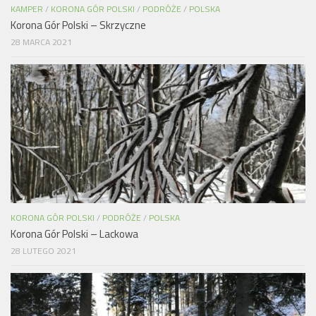
KAMPER
/
KORONA GÓR POLSKI
/
PODRÓŻE
/
POLSKA
Korona Gór Polski – Skrzyczne
28 MARCA 2021
KORONA GÓR POLSKI
/
PODRÓŻE
/
POLSKA
Korona Gór Polski – Lackowa
28 LUTEGO 2021