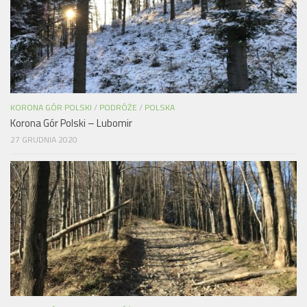
KORONA GÓR POLSKI
/
PODRÓŻE
/
POLSKA
Korona Gór Polski – Lubomir
27 GRUDNIA 2020