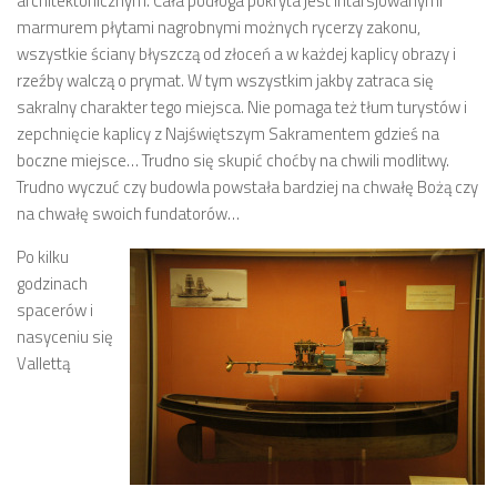
architektonicznym. Cała podłoga pokryta jest intarsjowanymi
marmurem płytami nagrobnymi możnych rycerzy zakonu,
wszystkie ściany błyszczą od złoceń a w każdej kaplicy obrazy i
rzeźby walczą o prymat. W tym wszystkim jakby zatraca się
sakralny charakter tego miejsca. Nie pomaga też tłum turystów i
zepchnięcie kaplicy z Najświętszym Sakramentem gdzieś na
boczne miejsce… Trudno się skupić choćby na chwili modlitwy.
Trudno wyczuć czy budowla powstała bardziej na chwałę Bożą czy
na chwałę swoich fundatorów…
Po kilku
godzinach
spacerów i
nasyceniu się
Vallettą