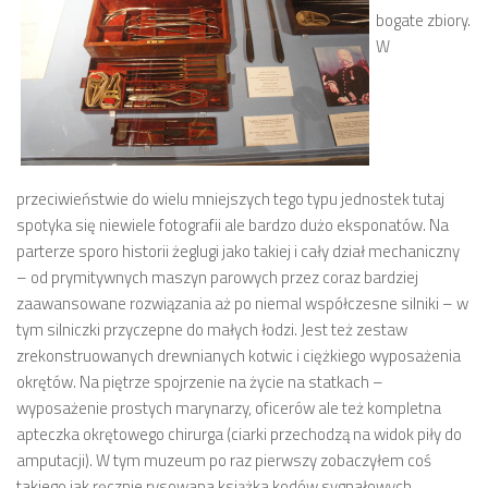
bogate zbiory.
W
przeciwieństwie do wielu mniejszych tego typu jednostek tutaj
spotyka się niewiele fotografii ale bardzo dużo eksponatów. Na
parterze sporo historii żeglugi jako takiej i cały dział mechaniczny
– od prymitywnych maszyn parowych przez coraz bardziej
zaawansowane rozwiązania aż po niemal współczesne silniki – w
tym silniczki przyczepne do małych łodzi. Jest też zestaw
zrekonstruowanych drewnianych kotwic i ciężkiego wyposażenia
okrętów. Na piętrze spojrzenie na życie na statkach –
wyposażenie prostych marynarzy, oficerów ale też kompletna
apteczka okrętowego chirurga (ciarki przechodzą na widok piły do
amputacji). W tym muzeum po raz pierwszy zobaczyłem coś
takiego jak ręcznie rysowana książka kodów sygnałowych