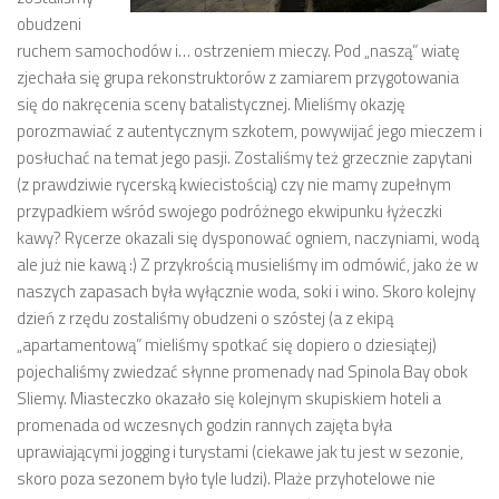
obudzeni
ruchem samochodów i… ostrzeniem mieczy. Pod „naszą” wiatę
zjechała się grupa rekonstruktorów z zamiarem przygotowania
się do nakręcenia sceny batalistycznej. Mieliśmy okazję
porozmawiać z autentycznym szkotem, powywijać jego mieczem i
posłuchać na temat jego pasji. Zostaliśmy też grzecznie zapytani
(z prawdziwie rycerską kwiecistością) czy nie mamy zupełnym
przypadkiem wśród swojego podróżnego ekwipunku łyżeczki
kawy? Rycerze okazali się dysponować ogniem, naczyniami, wodą
ale już nie kawą :) Z przykrością musieliśmy im odmówić, jako że w
naszych zapasach była wyłącznie woda, soki i wino. Skoro kolejny
dzień z rzędu zostaliśmy obudzeni o szóstej (a z ekipą
„apartamentową” mieliśmy spotkać się dopiero o dziesiątej)
pojechaliśmy zwiedzać słynne promenady nad Spinola Bay obok
Sliemy. Miasteczko okazało się kolejnym skupiskiem hoteli a
promenada od wczesnych godzin rannych zajęta była
uprawiającymi jogging i turystami (ciekawe jak tu jest w sezonie,
skoro poza sezonem było tyle ludzi). Plaże przyhotelowe nie