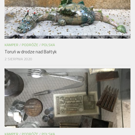
KAMPER
/
PODRÓŻE
/
POLSKA
Toruń w drodze nad Bałtyk
2 SIERPNIA 2020
KAMPER
/
PODRÓŻE
/
POLSKA