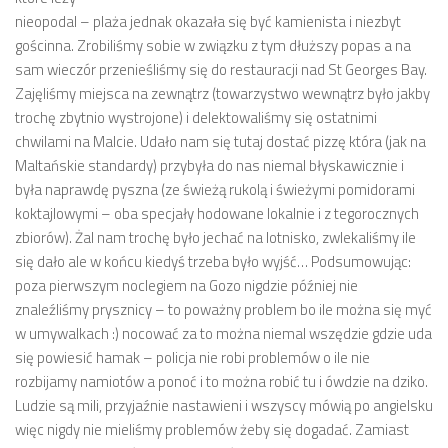
nieopodal – plaża jednak okazała się być kamienista i niezbyt
gościnna. Zrobiliśmy sobie w związku z tym dłuższy popas a na
sam wieczór przenieśliśmy się do restauracji nad St Georges Bay.
Zajęliśmy miejsca na zewnątrz (towarzystwo wewnątrz było jakby
trochę zbytnio wystrojone) i delektowaliśmy się ostatnimi
chwilami na Malcie. Udało nam się tutaj dostać pizzę która (jak na
Maltańskie standardy) przybyła do nas niemal błyskawicznie i
była naprawdę pyszna (ze świeżą rukolą i świeżymi pomidorami
koktajlowymi – oba specjały hodowane lokalnie i z tegorocznych
zbiorów). Żal nam trochę było jechać na lotnisko, zwlekaliśmy ile
się dało ale w końcu kiedyś trzeba było wyjść… Podsumowując:
poza pierwszym noclegiem na Gozo nigdzie później nie
znaleźliśmy prysznicy – to poważny problem bo ile można się myć
w umywalkach :) nocować za to można niemal wszędzie gdzie uda
się powiesić hamak – policja nie robi problemów o ile nie
rozbijamy namiotów a ponoć i to można robić tu i ówdzie na dziko.
Ludzie są mili, przyjaźnie nastawieni i wszyscy mówią po angielsku
więc nigdy nie mieliśmy problemów żeby się dogadać. Zamiast