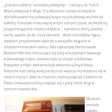
„przeskoczyliśmy” na kolejny półwysep – należący do Trzech
Miast półwysep Il-Birgu. Trzy Miasta to nazwa na wspólnie
ufortyfikowane trzy półwyspy leżące na południowy wschód od
Valletty. Powstałe mniej więcej w tym samym czasie, architekturą
przypominają inne miasta na Malcie – kamienne domy, płaskie
dachy, wąskie uliczki, mury obronne… Wiele kościółków, figury
świętych, przydomowe kapliczki a wszystko skąpane w
śródziemnomorskim słońcu. Nas najbardziej interesowało
Muzeum Morskie mieszczące się tutaj w budynkach dawnego
królewskiego młyna i piekarni (tyle że chodzi o Królestwo
Brytyjskie a młyn i piekarnia była własnością Royal Navy).
Położone nad samą wodą zachęca do wejścia i ochłodzenia się w
swoich murach. Bilet do muzeum można połączyć z biletem do
Pałacu Inkwizytora który znajduje się o parę minut drogi w
centrum miasteczka.
Muzeum
posiada
bardzo