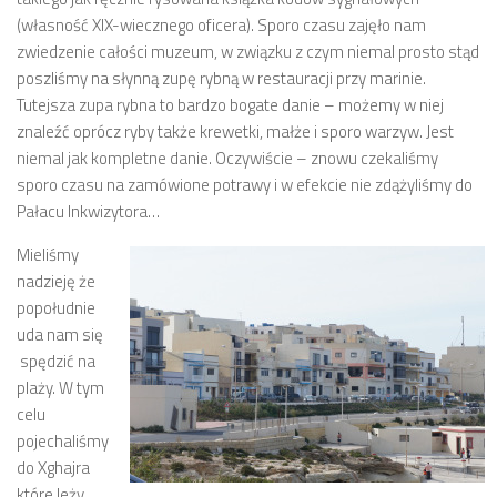
(własność XIX-wiecznego oficera). Sporo czasu zajęło nam
zwiedzenie całości muzeum, w związku z czym niemal prosto stąd
poszliśmy na słynną zupę rybną w restauracji przy marinie.
Tutejsza zupa rybna to bardzo bogate danie – możemy w niej
znaleźć oprócz ryby także krewetki, małże i sporo warzyw. Jest
niemal jak kompletne danie. Oczywiście – znowu czekaliśmy
sporo czasu na zamówione potrawy i w efekcie nie zdążyliśmy do
Pałacu Inkwizytora…
Mieliśmy
nadzieję że
popołudnie
uda nam się
spędzić na
plaży. W tym
celu
pojechaliśmy
do Xghajra
które leży