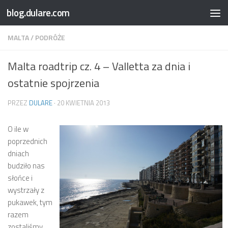
blog.dulare.com
Przejdź do treści
MALTA
/
PODRÓŻE
Malta roadtrip cz. 4 – Valletta za dnia i
ostatnie spojrzenia
PRZEZ
DULARE
·
20 KWIETNIA 2013
O ile w
poprzednich
dniach
budziło nas
słońce i
wystrzały z
pukawek, tym
razem
zostaliśmy