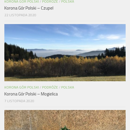
KORONA GÓR POLSKI
/
PODRÓŻE
/
POLSKA
Korona Gór Polski – Czupel
22 LISTOPADA 2020
KORONA GÓR POLSKI
/
PODRÓŻE
/
POLSKA
Korona Gór Polski – Mogielica
7 LISTOPADA 2020