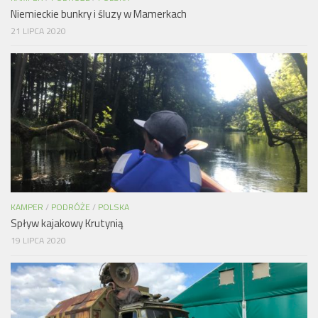
Niemieckie bunkry i śluzy w Mamerkach
21 LIPCA 2020
KAMPER
/
PODRÓŻE
/
POLSKA
Spływ kajakowy Krutynią
19 LIPCA 2020