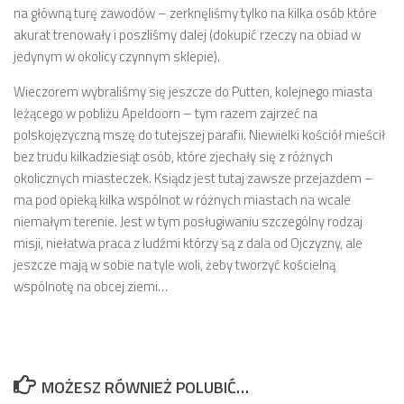
na główną turę zawodów – zerknęliśmy tylko na kilka osób które
akurat trenowały i poszliśmy dalej (dokupić rzeczy na obiad w
jedynym w okolicy czynnym sklepie).
Wieczorem wybraliśmy się jeszcze do Putten, kolejnego miasta
leżącego w pobliżu Apeldoorn – tym razem zajrzeć na
polskojęzyczną mszę do tutejszej parafii. Niewielki kościół mieścił
bez trudu kilkadziesiąt osób, które zjechały się z różnych
okolicznych miasteczek. Ksiądz jest tutaj zawsze przejazdem –
ma pod opieką kilka wspólnot w różnych miastach na wcale
niemałym terenie. Jest w tym posługiwaniu szczególny rodzaj
misji, niełatwa praca z ludźmi którzy są z dala od Ojczyzny, ale
jeszcze mają w sobie na tyle woli, żeby tworzyć kościelną
wspólnotę na obcej ziemi…
MOŻESZ RÓWNIEŻ POLUBIĆ…