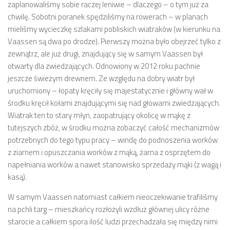
zaplanowaliśmy sobie raczej leniwie – dlaczego – o tym już za
chwilę. Sobotni poranek spędziliśmy na rowerach – w planach
mieliśmy wycieczkę szlakami pobliskich wiatraków (w kierunku na
Vaassen są dwa po drodze). Pierwszy można było obejrzeć tylko z
zewnątrz, ale już drugi, znajdujący się w samym Vaassen był
otwarty dla zwiedzających. Odnowiony w 2012 roku pachnie
jeszcze świeżym drewnem. Ze względu na dobry wiatr był
uruchomiony – łopaty kręciły się majestatycznie i główny wał w
środku kręcił kołami znajdującymi się nad głowami zwiedzających.
Wiatrak ten to stary młyn, zaopatrujący okolicę w mąkę z
tutejszych zbóż, w środku można zobaczyć całość mechanizmów
potrzebnych do tego typu pracy – windę do podnoszenia worków
z ziarnem i opuszczania worków z mąką, żarna z osprzętem do
napełniania worków a nawet stanowisko sprzedaży mąki (z wagą i
kasą).
W samym Vaassen natomiast całkiem nieoczekiwanie trafiliśmy
na pchli targ – mieszkańcy rozłożyli wzdłuż głównej ulicy różne
starocie a całkiem spora ilość ludzi przechadzała się między nimi