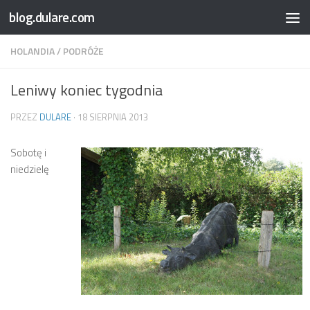
blog.dulare.com
Przejdź do treści
HOLANDIA
/
PODRÓŻE
Leniwy koniec tygodnia
PRZEZ
DULARE
·
18 SIERPNIA 2013
Sobotę i
niedzielę