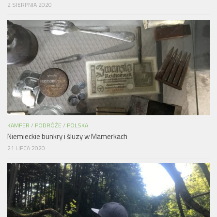
2 SIERPNIA 2020
KAMPER
/
PODRÓŻE
/
POLSKA
Niemieckie bunkry i śluzy w Mamerkach
21 LIPCA 2020