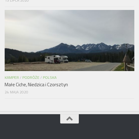
13 LIPCA 2020
KAMPER
/
PODRÓŻE
/
POLSKA
Małe Ciche, Niedzica i Czorsztyn
24 MAJA 2020