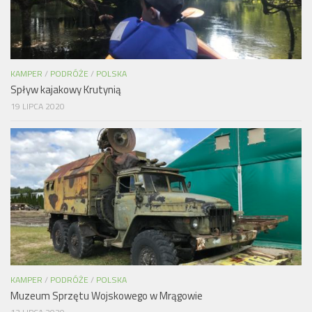
KAMPER
/
PODRÓŻE
/
POLSKA
Spływ kajakowy Krutynią
19 LIPCA 2020
KAMPER
/
PODRÓŻE
/
POLSKA
Muzeum Sprzętu Wojskowego w Mrągowie