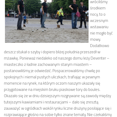
wróciliśmy
środkiem
nocy, to o
wczesnym
wstawaniu
nie mogło być
mowy.
Dodatkowo
deszcz stukał o szyby i dopiero bliżej południa przeszedł w
mżawkę. Ponieważ niedaleko od naszego domu leży Deventer –
miasteczko z ładnie zachowanym starym miastem –
postanowiliśmy je odwiedzić. Pospacerowaliśmy chwilę po
spokojnych i niemal pustych uliczkach, trafiając w pewnym
momencie na rynek, na którym oczom naszym ukazały się
przygotowane na miejskim bruku piaskowe tory do boules.
Okazało się że w dniu dzisiejszym rozgrywane są zawody między
tutejszymi kawiarniami i restauracjami – dało się zresztą
zauważyć w ogródkach wokół rynku liczne drużyny posilające się i
rozprawiające głośno na sobie tylko znane tematy. Nie czekaliśmy