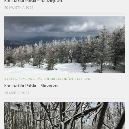
Korona Gór Polski – Radziejowa
10 KWIETNIA 2021
KAMPER
/
KORONA GÓR POLSKI
/
PODRÓŻE
/
POLSKA
Korona Gór Polski – Skrzyczne
28 MARCA 2021