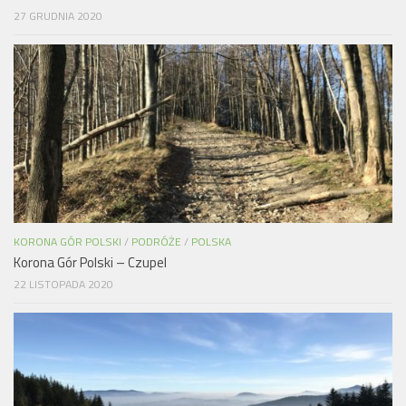
27 GRUDNIA 2020
KORONA GÓR POLSKI
/
PODRÓŻE
/
POLSKA
Korona Gór Polski – Czupel
22 LISTOPADA 2020