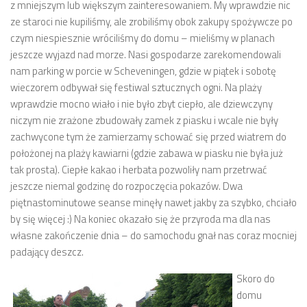
z mniejszym lub większym zainteresowaniem. My wprawdzie nic
ze staroci nie kupiliśmy, ale zrobiliśmy obok zakupy spożywcze po
czym niespiesznie wróciliśmy do domu – mieliśmy w planach
jeszcze wyjazd nad morze. Nasi gospodarze zarekomendowali
nam parking w porcie w Scheveningen, gdzie w piątek i sobotę
wieczorem odbywał się festiwal sztucznych ogni. Na plaży
wprawdzie mocno wiało i nie było zbyt ciepło, ale dziewczyny
niczym nie zrażone zbudowały zamek z piasku i wcale nie były
zachwycone tym że zamierzamy schować się przed wiatrem do
położonej na plaży kawiarni (gdzie zabawa w piasku nie była już
tak prosta). Ciepłe kakao i herbata pozwoliły nam przetrwać
jeszcze niemal godzinę do rozpoczęcia pokazów. Dwa
piętnastominutowe seanse minęły nawet jakby za szybko, chciało
by się więcej :) Na koniec okazało się że przyroda ma dla nas
własne zakończenie dnia – do samochodu gnał nas coraz mocniej
padający deszcz.
Skoro do
domu